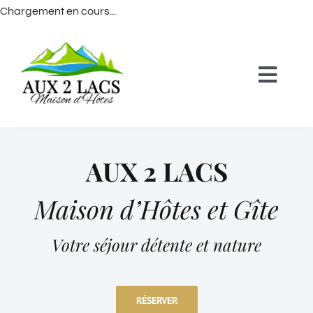
Chargement en cours...
Passer
au
contenu
Toggl
Navig
Accueil
AUX 2 LACS
Chambre Château
Maison d’Hôtes et Gîte
Chambre Lac
Votre séjour détente et nature
Gîte
Accueil de groupes
RÉSERVER
Galerie photo