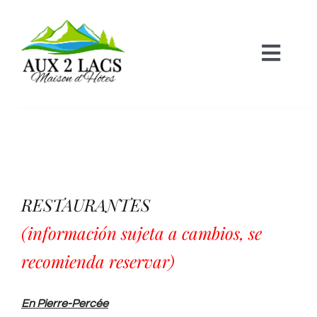
Skip
to
content
Toggl
Navig
Inicio
Sala de castillo
Sala del Lago
RESTAURANTES
Casa rural familiar
(información sujeta a cambios, se
recomienda reservar)
Recepción de grupos
GALERIA de fotos
En Pierre-Percée