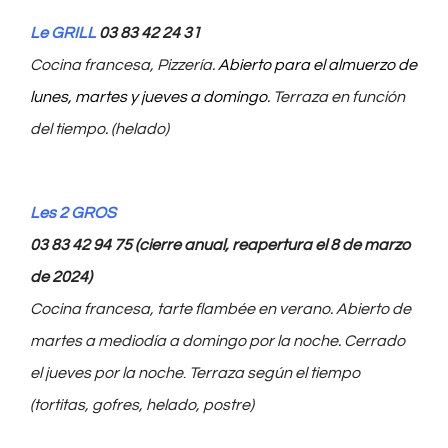
Información
Le GRILL
03 83 42 24 31
Cocina francesa, Pizzería.
Abierto para el almuerzo de
Español
lunes, martes y jueves a domingo
. Terraza en función
del tiempo. (helado)
Les 2 GROS
03 83 42 94 75 (cierre anual, reapertura el 8 de marzo
de 2024)
Cocina francesa, tarte flambée en verano. Abierto de
martes a mediodía a domingo por la noche. Cerrado
el jueves por la noche
.
Terraza según el tiempo
(tortitas, gofres, helado, postre)