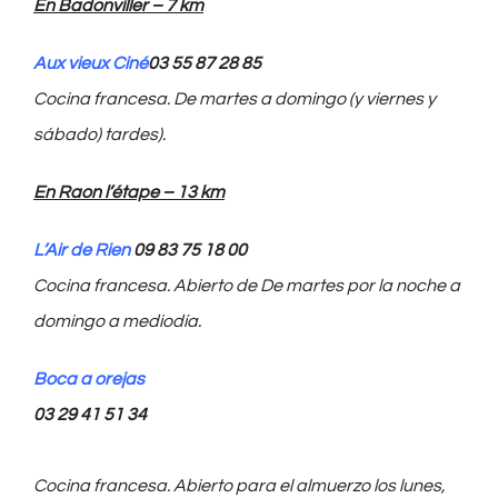
En Badonviller – 7 km
Aux vieux Ciné
03 55 87 28 85
Cocina francesa. De martes a domingo (y viernes y
sábado)
tardes).
En Raon l’étape – 13 km
L’Air de Rien
09 83 75 18 00
Cocina francesa. Abierto de
De martes por la noche a
domingo a mediodía.
Boca a orejas
03 29 41 51 34
Cocina francesa. Abierto para el almuerzo los lunes,