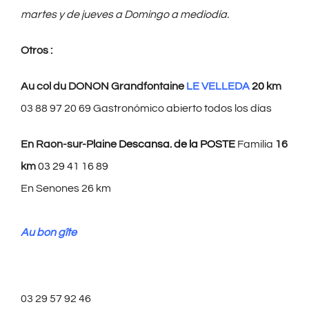
martes y de jueves a
Domingo a mediodía.
Otros :
Au col du DONON Grandfontaine
LE VELLEDA
20
km
03 88 97 20 69 Gastronómico abierto todos los días
En Raon-sur-Plaine
Descansa. de la POSTE
Familia
16
km
03 29 41 16 89
En Senones 26 km
Au bon gîte
03 29 57 92 46