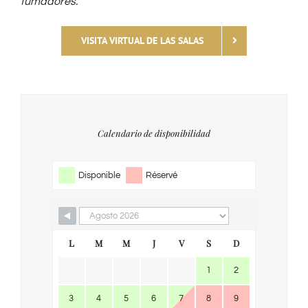
fumadores.
VISITA VIRTUAL DE LAS SALAS
Calendario de disponibilidad
Disponible
Réservé
L
M
M
J
V
S
D
1
2
3
4
5
6
7
8
9