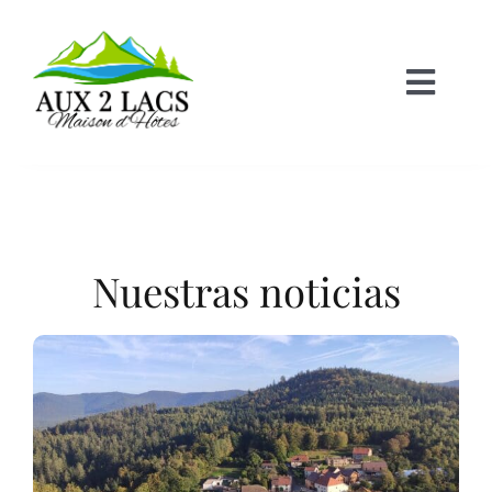
Skip
to
content
Toggl
Navig
Inicio
Sala de castillo
Nuestras noticias
Sala del Lago
Casa rural familiar
Recepción de grupos
GALERIA de fotos