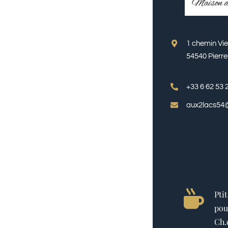
1 chemin Vi
54540 Pierr
+33 6 62 53 
aux2lacs54
Ptit
pou
Ch.