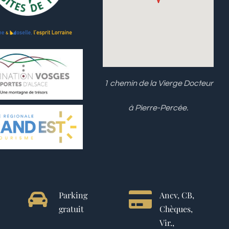
1 chemin de la Vierge Docteur
à Pierre-Percée.
Parking
Ancv, CB,
gratuit
Chèques,
Vir.,