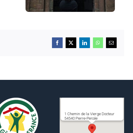
1 Chemin de la Vierge Docteur
54540 Pierre-Percée