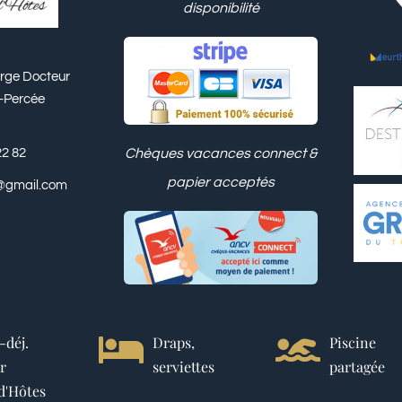
disponibilité
erge Docteur
e-Percée
Chèques vacances connect &
22 82
papier acceptés
@gmail.com
-déj.
Draps,
Piscine
r
serviettes
partagée
d'Hôtes