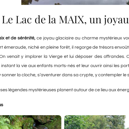
Le Lac de la MAIX, un joya
x et de sérénité,
ce joyau glaciaire au charme mystérieux vou
t émeraude, niché en pleine forêt, il regorge de trésors envoû
On venait y implorer la Vierge et lui déposer des offrandes. 
instant la vie aux enfants morts-nés et leur ouvrir ainsi les p
y sonner la cloche, s’aventurer dans sa crypte, y contempler l
es légendes mystérieuses planent autour de ce lieu aux énerg
us