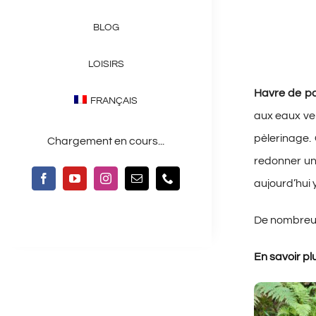
BLOG
LOISIRS
Havre de pai
FRANÇAIS
aux eaux ver
pèlerinage. 
Chargement en cours...
redonner un 
aujourd’hui 
De nombreus
En savoir pl